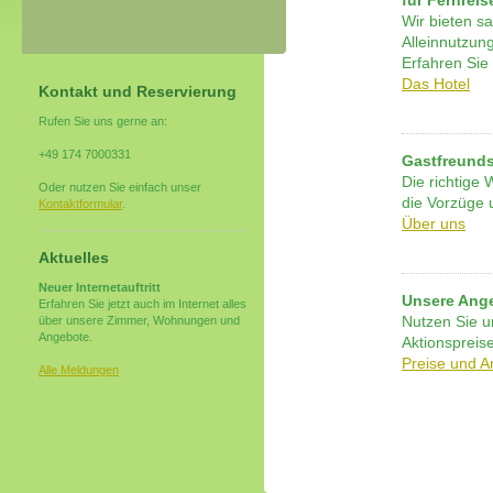
für Fernreis
Wir bieten s
Alleinnutzun
Erfahren Sie 
Das Hotel
Kontakt und Reservierung
Rufen Sie uns gerne an:
+49 174 7000331
Gastfreunds
Die richtige 
Oder nutzen Sie einfach unser
die Vorzüge
Kontaktformular
.
Über uns
Aktuelles
Neuer Internetauftritt
Unsere Ange
Erfahren Sie jetzt auch im Internet alles
über unsere Zimmer, Wohnungen und
Nutzen Sie u
Angebote.
Aktionspreis
Preise und 
Alle Meldungen