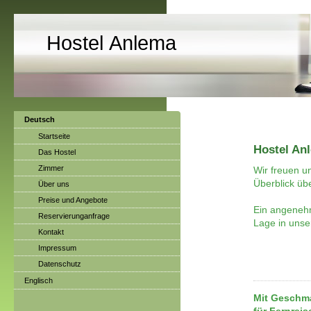
Hostel Anlema
Deutsch
Startseite
Hostel An
Das Hostel
Zimmer
Wir freuen u
Überblick üb
Über uns
Preise und Angebote
Ein angenehm
Reservierunganfrage
Lage in unser
Kontakt
Impressum
Datenschutz
Englisch
Mit Geschma