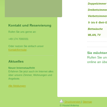
Doppelzimmer
Dreibettzimme
Vierbettzimmer
5- bis 6 -Bett
Kontakt und Reservierung
Bettwäsche
Rufen Sie uns gerne an:
WLAN, TV
+49 174 7000331
Oder nutzen Sie einfach unser
Kontaktformular
.
Sie möchten
Rufen Sie un
Aktuelles
online an üb
Neuer Internetauftritt
Erfahren Sie jetzt auch im Internet alles
über unsere Zimmer, Wohnungen und
Angebote.
Alle Meldungen
Druckversion
|
Sitemap
© Hostel Anlema