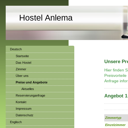
Hostel Anlema
Deutsch
Startseite
Unsere Pr
Das Hostel
Zimmer
Hier finden S
Preisvorteile
Über uns
Anfrage info
Preise und Angebote
Aktuelles
Angebot 1
Reservierunganfrage
Kontakt
Impressum
Datenschutz
Zimmertyp
Englisch
Einzelzimmer